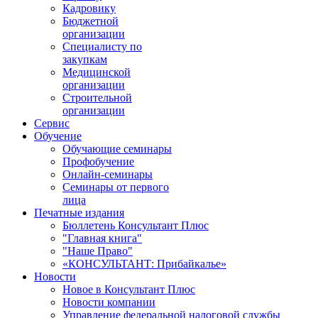
Кадровику
Бюджетной
организации
Специалисту по
закупкам
Медицинской
организации
Строительной
организации
Сервис
Обучение
Обучающие семинары
Профобучение
Онлайн-семинары
Семинары от первого
лица
Печатные издания
Бюллетень Консультант Плюс
"Главная книга"
"Наше Право"
«КОНСУЛЬТАНТ: Прибайкалье»
Новости
Новое в Консультант Плюс
Новости компании
Управление федеральной налоговой службы