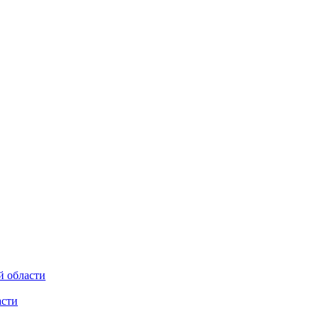
й области
асти