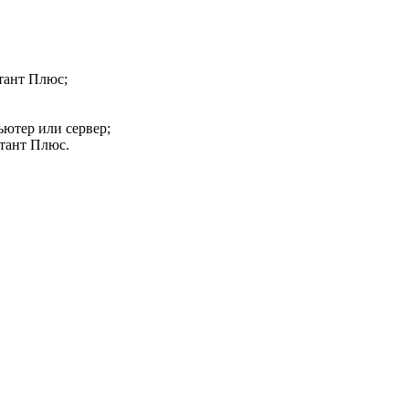
тант Плюс;
ьютер или сервер;
ьтант Плюс.