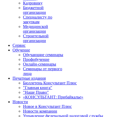
Кадровику
Бюджетной
организации
Специалисту по
закупкам
Медицинской
организации
Строительной
организации
Сервис
Обучение
Обучающие семинары
Профобучение
Онлайн-семинары
Семинары от первого
лица
Печатные издания
Бюллетень Консультант Плюс
"Главная книга"
"Наше Право"
«КОНСУЛЬТАНТ: Прибайкалье»
Новости
Новое в Консультант Плюс
Новости компании
Управление федеральной налоговой службы