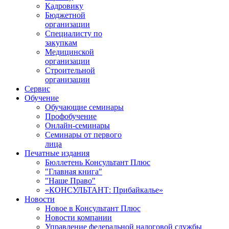
Кадровику
Бюджетной
организации
Специалисту по
закупкам
Медицинской
организации
Строительной
организации
Сервис
Обучение
Обучающие семинары
Профобучение
Онлайн-семинары
Семинары от первого
лица
Печатные издания
Бюллетень Консультант Плюс
"Главная книга"
"Наше Право"
«КОНСУЛЬТАНТ: Прибайкалье»
Новости
Новое в Консультант Плюс
Новости компании
Управление федеральной налоговой службы