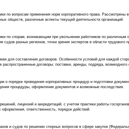
ики по вопросам применения норм корпоративного права. Рассмотрены в
ных обществ, различные аспекты текущей деятельности организаций.
ики по спорам, возникающим при увольнении работников по различным о
и судов разных регионов, точки зрения экспертов в области трудового п
мая для составления договоров. Особенности условий для каждой сто
е распространенные договоры: поставки, аренды, подряда, возмездного 
и о порядке проведения корпоративных процедур и подготовки документ
едения процедуры, оформление документов и возможные последствия.
решений, лицензий и аккредитаций, с учетом практики работы госоргано
х оформления, ответственность, порядок действий.
ганов и судов по решению спорных вопросов в сфере закупок (Федераль