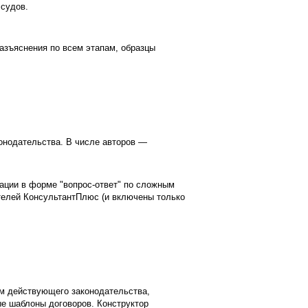
 судов.
азъяснения по всем этапам, образцы
конодательства. В числе авторов —
тации в форме "вопрос-ответ" по сложным
телей КонсультантПлюс (и включены только
ом действующего законодательства,
ые шаблоны договоров. Конструктор