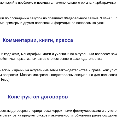
ментарий к проблеме и позиции антимонопольного органа и арбитражных
и по проведению закупок по правилам Федерального закона N 44-ФЗ. Р
кие примеры и другая полезная информация по вопросам закупок.
Комментарии, книги, пресса
 и кодексам, монографии, книги и учебники по актуальным вопросам за
аботчики нормативных актов отечественного законодательства.
ческих изданий на актуальные темы законодательства и права, консуль
м вопросам. Многие материалы подготовлены специально для пользова
Плюс).
Конструктор договоров
роекты договоров с юридически корректными формулировками и с учет
нтрагентов на предмет рисков и актуальности, обновлять ранее созданн