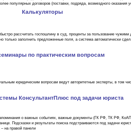
лее популярных договоров (поставки, подряда, возмездного оказания ус
Калькуляторы
быстро рассчитать госпошлину в суд, проценты за пользование чужими
но только заполнить предложенные поля, а система автоматически сдела
еминары по практическим вопросам
альным юридическим вопросам ведут авторитетные эксперты, в том чи
стемы КонсультантПлюс под задачи юриста
апоминания о важных событиях, важные документы (ГК РФ, ТК РФ, КоАП 
ранице. Подсказки и результаты поиска подстраиваются под задачи юри
– на правой панели