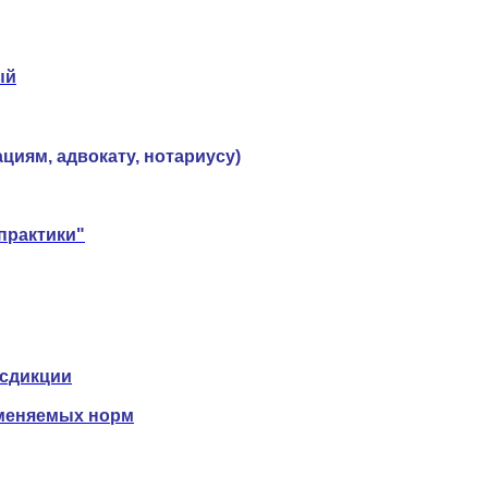
ый
циям, адвокату, нотариусу)
практики"
исдикции
именяемых норм