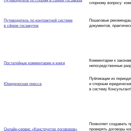
Путеводитель по спорам в сфере госзаказа
спорному вопросу: ком
Путеводитель по контрактной системе
Пошаговые рекомендаци
в сфере госзакупок
документов, практичес
Комментарии к законам
Постатейные комментарии и книги
непосредственные разр
Публикации из периоди
Юридическая пресса
и спорным юридически
в систему Консультант
Позволяет создавать п
Онлайн-сервис «Конструктор договоров»
проверять договоры ко