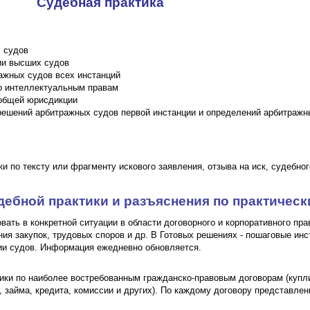
Судебная практика
 судов
ии высших судов
ажных судов всех инстанций
о интеллектуальным правам
 общей юрисдикции
ешений арбитражных судов первой инстанции и определений арбитражн
ки по тексту или фрагменту искового заявления, отзыва на иск, судебно
дебной практики и разъяснения по практичес
вать в конкретной ситуации в области договорного и корпоративного пр
ния закупок, трудовых споров и др. В Готовых решениях - пошаговые инс
ии судов. Информация ежедневно обновляется.
ики по наиболее востребованным гражданско-правовым договорам (купли
, займа, кредита, комиссии и других). По каждому договору представле