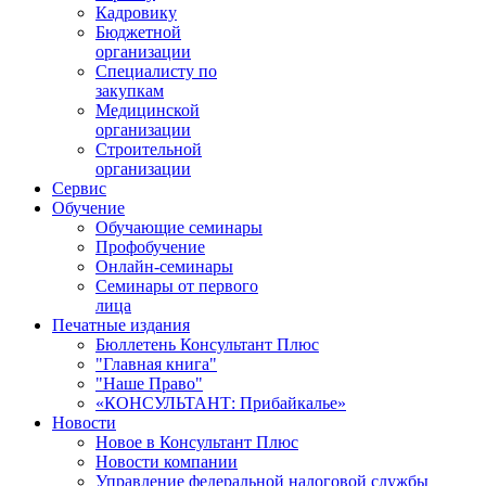
Кадровику
Бюджетной
организации
Специалисту по
закупкам
Медицинской
организации
Строительной
организации
Сервис
Обучение
Обучающие семинары
Профобучение
Онлайн-семинары
Семинары от первого
лица
Печатные издания
Бюллетень Консультант Плюс
"Главная книга"
"Наше Право"
«КОНСУЛЬТАНТ: Прибайкалье»
Новости
Новое в Консультант Плюс
Новости компании
Управление федеральной налоговой службы