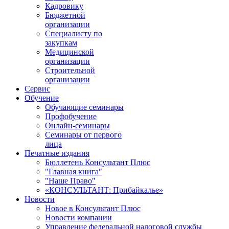
Кадровику
Бюджетной
организации
Специалисту по
закупкам
Медицинской
организации
Строительной
организации
Сервис
Обучение
Обучающие семинары
Профобучение
Онлайн-семинары
Семинары от первого
лица
Печатные издания
Бюллетень Консультант Плюс
"Главная книга"
"Наше Право"
«КОНСУЛЬТАНТ: Прибайкалье»
Новости
Новое в Консультант Плюс
Новости компании
Управление федеральной налоговой службы